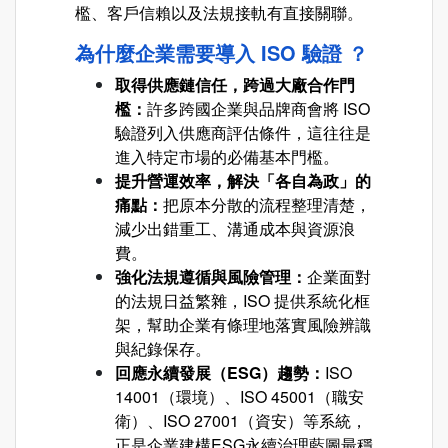
檻、客戶信賴以及法規接軌有直接關聯。
為什麼企業需要導入 ISO 驗證 ？
取得供應鏈信任，跨過大廠合作門
檻：
許多跨國企業與品牌商會將 ISO
驗證列入供應商評估條件，這往往是
進入特定市場的必備基本門檻。
提升營運效率，解決「各自為政」的
痛點：
把原本分散的流程整理清楚，
減少出錯重工、溝通成本與資源浪
費。
強化法規遵循與風險管理：
企業面對
的法規日益繁雜，ISO 提供系統化框
架，幫助企業有條理地落實風險辨識
與紀錄保存。
回應永續發展（ESG）趨勢：
ISO
14001（環境）、ISO 45001（職安
衛）、ISO 27001（資安）等系統，
正是企業建構ESG永續治理藍圖最穩