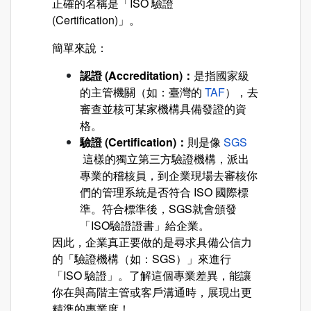
正確的名稱是「ISO 驗證
(Certification)」。
簡單來說：
認證 (Accreditation)：
是指國家級
的主管機關（如：臺灣的
TAF
），去
審查並核可某家機構具備發證的資
格。
驗證 (Certification)：
則是像
SGS
這樣的獨立第三方驗證機構，派出
專業的稽核員，到企業現場去審核你
們的管理系統是否符合 ISO 國際標
準。符合標準後，SGS就會頒發
「ISO驗證證書」給企業。
因此，企業真正要做的是尋求具備公信力
的「驗證機構（如：SGS）」來進行
「ISO 驗證」。了解這個專業差異，能讓
你在與高階主管或客戶溝通時，展現出更
精準的專業度！