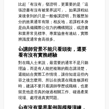
比起「有沒有」發證明，更重要的是「這
張證書有沒有被業界認可」。如果課程結
束後拿到的只是一般修課證明，對履歷加
分的效果通常有限；相反地，若課程本身
是由具備國際公信力的機構開設，或證書
和業界常見標準、專業協會有連結，實際
辨識度通常會高很多。
👍
講師背景不能只看頭銜，還要
看有沒有實務經驗
對在職人士來說，最需要的通常不是只聽
理論，而是有人能把複雜的觀念講清楚，
還能結合實際工作情境，讓你知道這些內
容之後怎麼用。所以在挑選在職進修課程
時，建議不要只看講師學歷或職稱，也要
留意他是否真的做過相關工作、碰過產業
現場、處理過真實問題。
👍
有沒有業界案例與模擬演練，