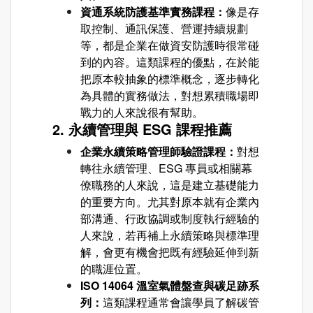
資通系統防護基準實務課程：
像是存
取控制、通訊保護、營運持續規劃
等，都是企業在做資安防護時很常碰
到的內容。這類課程的優點，在於能
把原本較抽象的標準概念，逐步轉化
為具體的實務做法，對想累積職場即
戰力的人來說很有幫助。
2. 永續管理與 ESG 課程推薦
企業永續策略管理師驗證課程：
對想
轉往永續管理、ESG 專員或相關幕
僚職務的人來說，這是建立基礎能力
的重要方向。尤其對原本就有企業內
部溝通、行政協調或制度執行經驗的
人來說，若再補上永續策略與標準理
解，會更有機會把既有經驗延伸到新
的職涯位置。
ISO 14064 溫室氣體盤查與碳足跡系
列：
這類課程通常會讓學員了解碳管