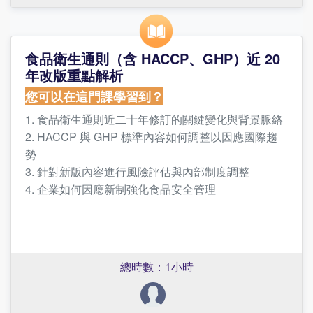
4. 完課即發上課證明，提升專業履歷與升遷競爭力
誰適合上這門課？
食品衛生通則（含 HACCP、GHP）近 20
● 食品工廠品質管理人員
年改版重點解析
● 預備進行轉版(V6)的工廠主管與專案負責人
您可以在這門課學習到？
● 食品業內部稽核人員
1. 食品衛生通則近二十年修訂的關鍵變化與背景脈絡
● FSSC 22000 專業顧問、輔導人員
2. HACCP 與 GHP 標準內容如何調整以因應國際趨
● 欲了解最新版標準的業界從業者與有志從事此領域
勢
者
3. 針對新版內容進行風險評估與內部制度調整
4. 企業如何因應新制強化食品安全管理
這門課程的優勢？為何需要聽這門課？
講師介紹
1.系統化梳理修訂重點：節省你自行比對各版內容的
SGS 主導稽核員暨專業講師群
時間
總時數：1小時
2.系統導向教學：結合理論與系統概念，協助快速內
化