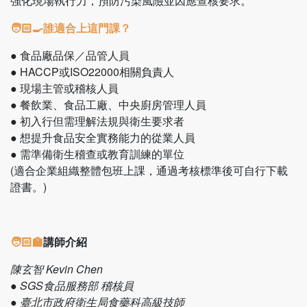
強化現場執行力，預防污染風險並因應查核要求。
🧑🏻‍🍳誰適合上這門課？
● 食品廠品保／品管人員
● HACCP或ISO22000相關負責人
● 現場主管或稽核人員
● 餐飲業、食品工廠、中央廚房管理人員
● 初入行但需理解法規與衛生要求者
● 想提升食品安全實務能力的從業人員
● 需準備衛生稽查或教育訓練的單位
(適合企業組織整體包班上課，通過考核標準後可自行下載
證書。)
🧑🏻‍🏫
講師介紹
陳玄智 Kevin Chen
● SGS食品服務部 稽核員
● 臺北市政府衛生局食藥科高級技師